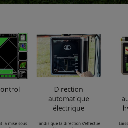
Control
Direction
automatique
a
électrique
h
it la mise sous
Tandis que la direction s'effectue
Laiss