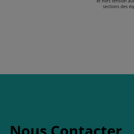
et hors tension a
sections des é
Nous Contacter