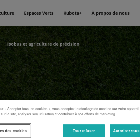
culture
Espaces Verts
Kubota+
À propos de nous
Isobus et agriculture de précision
›
dage
sur « Accepter tous les cookies », vous acceptez le stockage de cookies sur votre appareil
 sur le site, analyser son utilisation et contribuer à nos efforts de marketing.
es des cookies
Tout refuser
Autoriser tous