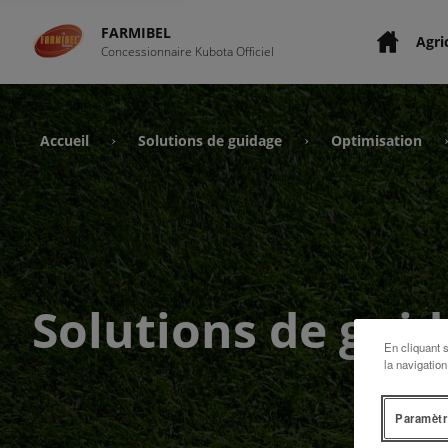
FARMIBEL
Agri
Concessionnaire Kubota Officiel
Accueil
Solutions de guidage
Optimisation
›
›
Solutions de gui
En cliquant 
la navigation
Paramètr