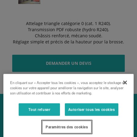
Attelage triangle catégorie 0 (cat. 1 R240).
Transmission PDF robuste (hydro R240).
Châssis renforcé, mécano soudé.
Réglage simple et précis de la hauteur pour la brosse.
DEMANDER UN DEVIS
En cliquant sur « Accepter tous les cookies », vous acceptez le stockage de
cookies sur votre appareil pour améliorer la navigation sur le site, analyser
son utilisation et contribuer à nos efforts de marketing.
Tout refuser
Autoriser tous les cookies
Nous contacter
Paramètres des cookies