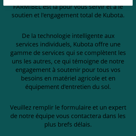
FARMIBEL est là pour vous servir et a le
soutien et l'engagement total de Kubota.
De la technologie intelligente aux
services individuels, Kubota offre une
gamme de services qui se complètent les
uns les autres, ce qui témoigne de notre
engagement à soutenir pour tous vos
besoins en matériel agricole et en
équipement d'entretien du sol.
Veuillez remplir le formulaire et un expert
de notre équipe vous contactera dans les
plus brefs délais.