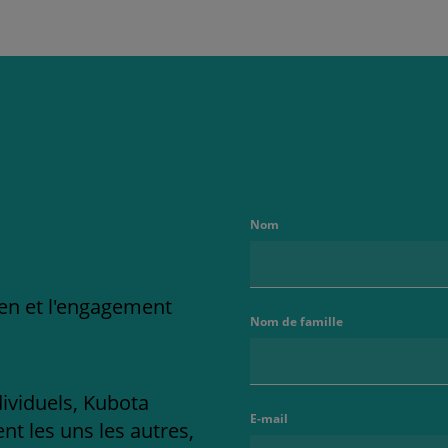
Nom
ien et l'engagement
Nom de famille
dividuels, Kubota
E-mail
t les uns les autres,