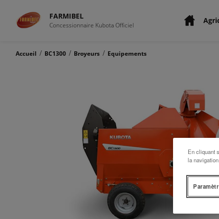
FARMIBEL
Agri
Concessionnaire Kubota Officiel
/
/
/
Accueil
BC1300
Broyeurs
Equipements
En cliquant 
la navigation
Paramètr