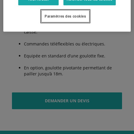
Capacité de 2, 3 ou 6m³.
Paramètres des cookies
Possibilité de placer deux balles rondes dans la
caisse.
Commandes téléflexibles ou électriques.
Equipée en standard d’une goulotte fixe.
En option, goulotte pivotante permettant de
pailler jusqu’à 18m.
DEMANDER UN DEVIS