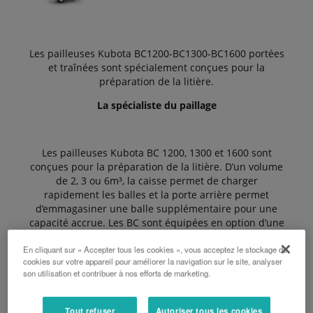
Les pailleuses Kubota BC1200-BC1300-BC1600 portées
et traînées sont spécialement conçues pour la
préparation de la litière.
La spécialiste du paillage
Les pailleuses Kubota BC 1200, 1300 et 1600 sont
conçues pour la préparation de la litière. D’un volume
de 2, 3 ou 6m³, la caisse permet de charger
rapidement les balles et la porte arrière permet
d’emmagasiner une balle supplémentaire pour une
capacité accrue. Les BC sont équipées en option d’une
goulotte pivotante pour un paillage précis et direct.
En cliquant sur « Accepter tous les cookies », vous acceptez le stockage de
cookies sur votre appareil pour améliorer la navigation sur le site, analyser
son utilisation et contribuer à nos efforts de marketing.
Les avantages:
Tout refuser
Autoriser tous les cookies