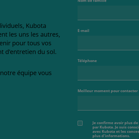
Nom de famille
dividuels, Kubota
E-mail
t les uns les autres,
enir pour tous vos
 d'entretien du sol.
Téléphone
e notre équipe vous
Meilleur moment pour contacter
Je confirme avoir plus de
par Kubota. Je suis cons
avec Kubota et les conces
plus d'informations.