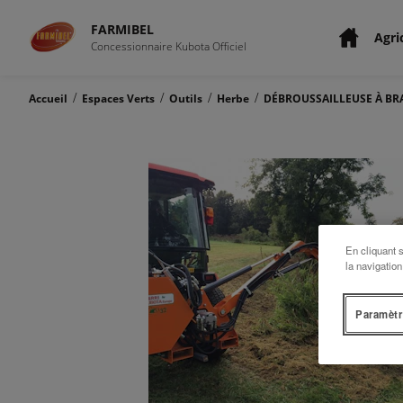
FARMIBEL
Agri
Concessionnaire Kubota Officiel
/
/
/
/
Accueil
Espaces Verts
Outils
Herbe
DÉBROUSSAILLEUSE À B
En cliquant 
la navigation
Paramètr