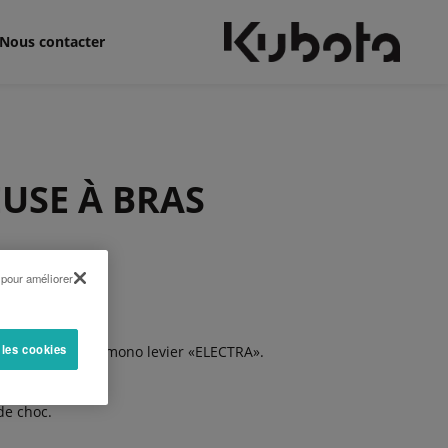
Nous contacter
USE À BRAS
 pour améliorer
 indépendante
an pour TA 32.
 les cookies
té ou commande mono levier «ELECTRA».
ion.
de choc.