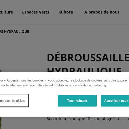
culture
Espaces Verts
Kubota+
À propos de nous
RAS HYDRAULIQUE
DÉBROUSSAILLE
HYDRAULIQUE
sur « Accepter tous les cookies », vous acceptez le stockage de cookies sur votre appareil
 sur le site, analyser son utilisation et contribuer à nos efforts de marketing.
Attelage 3 points catégorie 1 Hydraulique
– Pompe directement sur PDF (TA 26). Card
es des cookies
Tout refuser
Autoriser tous
Commandes par téléflexibles avec sécuri
Tête flottante, rotor à double sens de rotat
Protection avant et arrière en caoutchouc.
Sécurité mécanique d’escamotage, en cas 