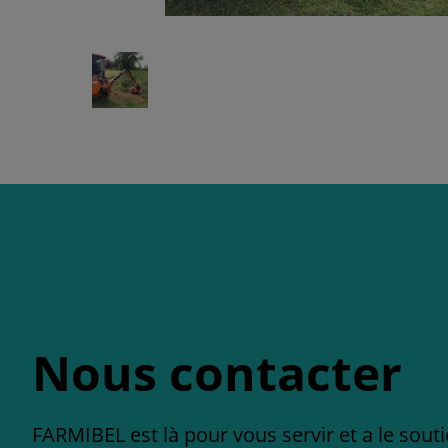
Nous contacter
FARMIBEL est là pour vous servir et a le sout