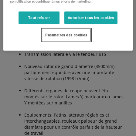
son utilisation et contribuer à nos efforts de marketing.
Avantages :
Tout refuser
Autoriser tous les cookies
Paramètres des cookies
Broyeur mono-bras déportable polyvalent
Transmission latérale via le tendeur BTS
Nouveau rotor de grand diamètre (4500mm),
parfaitement équilibré avec une importante
vitesse de rotation (1998 tr/min)
Différents organes de coupe peuvent être
montés sur le rotor: Lames Y, marteaux ou lames
Y montées sur manilles
Equipements: Patins latéraux réglables et
interchangeables, rouleaux palpeur de grand
diamètre pour un contrôle parfait de la hauteur
de travail