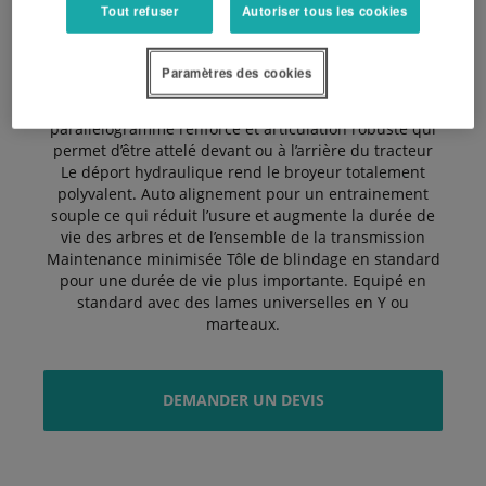
500 mm la sortie de la PDF permet de ne pas modifier
Tout refuser
Autoriser tous les cookies
l’angle.
Paramètres des cookies
Les arguments principaux : Tête d’attelage robuste,
parallélogramme renforcé et articulation robuste qui
permet d’être attelé devant ou à l’arrière du tracteur
Le déport hydraulique rend le broyeur totalement
polyvalent. Auto alignement pour un entrainement
souple ce qui réduit l’usure et augmente la durée de
vie des arbres et de l’ensemble de la transmission
Maintenance minimisée Tôle de blindage en standard
pour une durée de vie plus importante. Equipé en
standard avec des lames universelles en Y ou
marteaux.
DEMANDER UN DEVIS