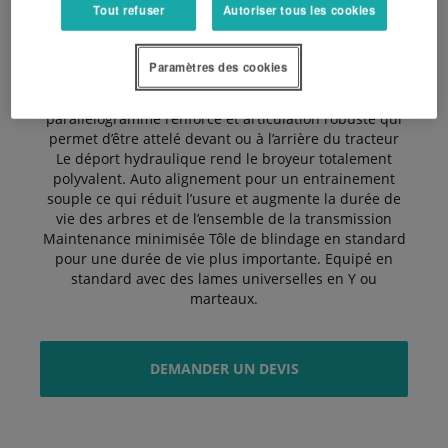
500 mm la sortie de la PDF permet de ne pas modifier
Tout refuser
Autoriser tous les cookies
l’angle.
Paramètres des cookies
Les arguments principaux : Tête d’attelage robuste,
parallélogramme renforcé et articulation robuste qui
permet d’être attelé devant ou à l’arrière du tracteur
Le déport hydraulique rend le broyeur totalement
polyvalent. Auto alignement pour un entrainement
souple ce qui réduit l’usure et augmente la durée de
vie des arbres et de l’ensemble de la transmission
Maintenance minimisée Tôle de blindage en standard
pour une durée de vie plus importante. Equipé en
standard avec des lames universelles en Y ou
marteaux.
DEMANDER UN DEVIS