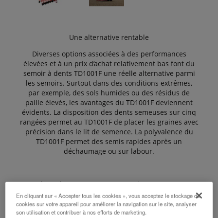
Une alternative rentable
Diverses options associées à des performances
élevées et à un prix d’achat relativement bas font du
semoir à dents TD1001F une réelle alternative parmi
les semoirs. Surtout dans des conditions extrêmes,
par exemple, des sols humides ou des résidus de
paille élevés, les avantages du TD1001F deviennent
évidents. La disposition des dents semeuses sur cinq
rangées permet au TD1001F de placer les graines avec
précision dans le lit de semence. La polyvalence du
TD1001F permet des semis rapides après un
déchaumage ou sur labour.
Plug&Play ! Le TD1001F en version e-com est
compatible avec les terminaux tracteur ISOBUS ou
En cliquant sur « Accepter tous les cookies », vous acceptez le stockage de
avec des terminaux universels de rééquipement
cookies sur votre appareil pour améliorer la navigation sur le site, analyser
son utilisation et contribuer à nos efforts de marketing.
ISOBUS comme le Tellus et le Tellus GO. Le nouveau