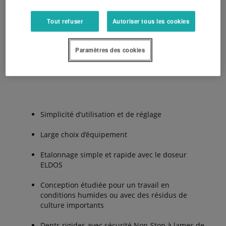
doseur avec entraînement électrique ELDOS en
position latéral, permet un accès facile et en toute
Tout refuser
Autoriser tous les cookies
sécurité, avec cette disposition Kubota établit de
nouvelles normes.
Paramètres des cookies
Les avantages :
Simplicité d’utilisation et de réglage
Large choix d’équipement
Etalonnage simple et rapide avec le doseur
ELDOS
Conception étudiée pour un travail en
conditions humides ou avec des résidus de
culture importants
Dents rigides avec sécurité Non-Stop à lames de