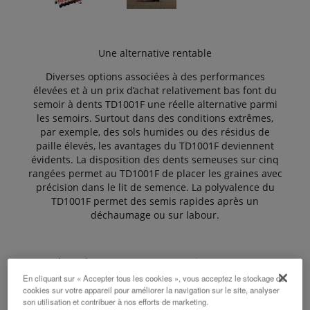
Une alternative rentable
Diverses options associées à des performances
élevées et à un prix d’achat relativement bas font du
semoir à dents TD1001F une réelle alternative parmi
les semoirs. Surtout dans des conditions extrêmes,
par exemple, des sols humides ou des résidus de
paille élevés, les avantages du TD1001F deviennent
évidents. La disposition des dents semeuses sur cinq
rangées permet au TD1001F de placer les graines avec
précision dans le lit de semence. La polyvalence du
TD1001F permet des semis rapides après un
déchaumage ou sur labour.
Plug&Play ! Le TD1001F en version e-com est
compatible avec les terminaux tracteur ISOBUS ou
En cliquant sur « Accepter tous les cookies », vous acceptez le stockage de
avec des terminaux universels de rééquipement
cookies sur votre appareil pour améliorer la navigation sur le site, analyser
son utilisation et contribuer à nos efforts de marketing.
ISOBUS comme le Tellus et le Tellus GO. Le nouveau