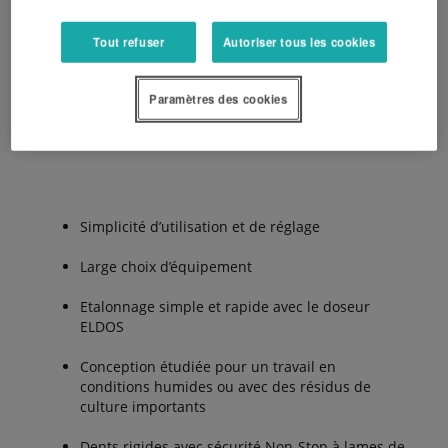
doseur avec entraînement électrique ELDOS en
position latéral, permet un accès facile et en toute
Tout refuser
Autoriser tous les cookies
sécurité, avec cette disposition Kubota établit de
nouvelles normes.
Paramètres des cookies
Les avantages :
Simplicité d’utilisation et de réglage
Large choix d’équipement
Etalonnage simple et rapide avec le doseur
ELDOS
Conception étudiée pour un travail en
conditions humides ou avec des résidus de
culture importants
Dents rigides avec sécurité Non-Stop à lames de