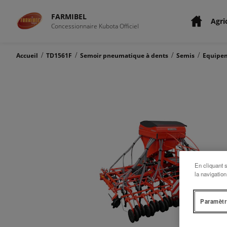
FARMIBEL
Agri
Concessionnaire Kubota Officiel
/
/
/
/
Accueil
TD1561F
Semoir pneumatique à dents
Semis
Equipe
En cliquant 
la navigation
Paramètr