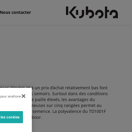
Nous contacter
ces élevées et à un prix d’achat relativement bas font
rnative parmi les semoirs. Surtout dans des conditions
 pour améliorer
u des résidus de paille élevés, les avantages du
ion des dents semeuses sur cinq rangées permet au
ion dans le lit de semence. La polyvalence du TD1001F
umage ou sur labour.
 les cookies