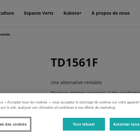
culture
Espaces Verts
Kubota+
À propos de nous
ments
TD1561F
Une alternative rentable
Diverses options associées à des performan
du semoir à dents TD1001F une réelle alte
sur « Accepter tous les cookies », vous acceptez le stockage de cookies sur votre appareil
extrêmes, par exemple, des sols humides o
 sur le site, analyser son utilisation et contribuer à nos efforts de marketing.
TD1001F deviennent évidents. La disposit
TD1001F de placer les graines avec précis
permet des semis rapides après un décha
es des cookies
Tout refuser
Autoriser tous