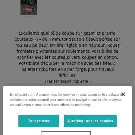
Excellente qualité de coupe sur gazon et prairie,
couteaux «Y» de 4 mm, tondeuse à fléaux portée sur
rouleau palpeur arrière réglable en hauteur. Roues
frontales pivotantes sur roulements. Possibilité de
scarifier avec les couteaux verti-coupes en option.
Possibilité d’équiper la machine avec des fléaux-
palettes robustes en acier forgé, pour travaux
difficiles.
Transmission robuste :
– Cardan, boîtier réducteur à roue libre incorporée à
bain d’huile
En cliquant sur « Accepter tous les cookies », vous acceptez le stockage de
surdimensionné, paliers de rotor avec graisseurs.
cookies sur votre appareil pour améliorer la navigation sur le site, analyser
son utilisation et contribuer à nos efforts de marketing.
– Courroie crantée de transmission latérale, avec
tendeur manuel.
Hauteur de coupe réglable de 20 à 80 mm.
Tout refuser
Autoriser tous les cookies