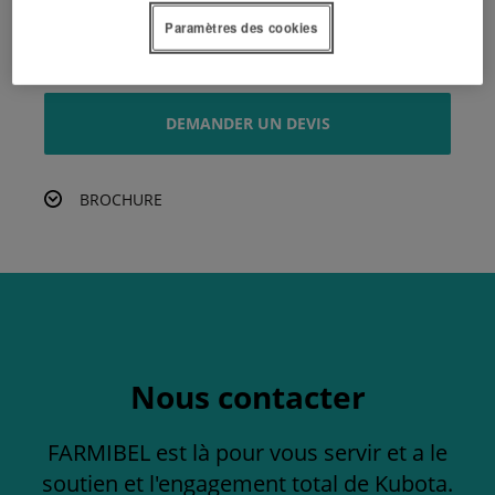
une meilleure stabilité – Réf : W20TS01214.
Version FOX-S, déport hydraulique de 18 cm à gauche
Paramètres des cookies
et à droite.
DEMANDER UN DEVIS
BROCHURE
Nous contacter
FARMIBEL est là pour vous servir et a le
soutien et l'engagement total de Kubota.