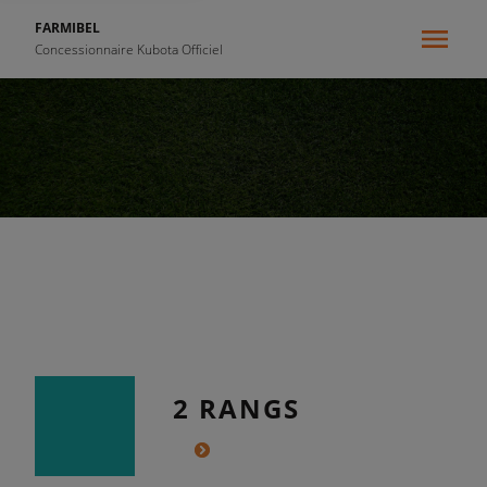
FARMIBEL
Concessionnaire Kubota Officiel
{{ .pageContext.name }}
2 RANGS